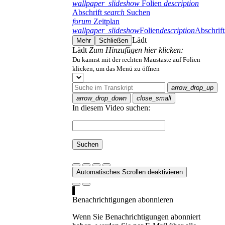
wallpaper_slideshow
Folien
description
Abschrift
search
Suchen
forum
Zeitplan
wallpaper_slideshow
Folien
description
Abschrift
Lädt
Mehr
Schließen
Lädt
Zum Hinzufügen hier klicken:
Du kannst mit der rechten Maustaste auf Folien
klicken, um das Menü zu öffnen
arrow_drop_up
arrow_drop_down
close_small
In diesem Video suchen:
Suchen
Automatisches Scrollen deaktivieren
Benachrichtigungen abonnieren
Wenn Sie Benachrichtigungen abonniert