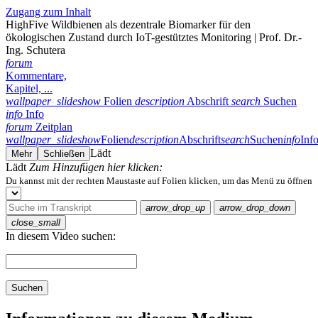
Zugang zum Inhalt
HighFive Wildbienen als dezentrale Biomarker für den
ökologischen Zustand durch IoT-gestütztes Monitoring | Prof. Dr.-
Ing. Schutera
forum
Kommentare,
Kapitel, ...
wallpaper_slideshow
Folien
description
Abschrift
search
Suchen
info
Info
forum
Zeitplan
wallpaper_slideshow
Folien
description
Abschrift
search
Suchen
info
Inf
Lädt
Mehr
Schließen
Lädt
Zum Hinzufügen hier klicken:
Du kannst mit der rechten Maustaste auf Folien klicken, um das Menü zu öffnen
arrow_drop_up
arrow_drop_down
close_small
In diesem Video suchen:
Suchen