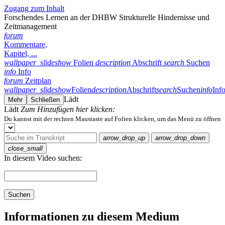
Zugang zum Inhalt
Forschendes Lernen an der DHBW Strukturelle Hindernisse und
Zeitmanagement
forum
Kommentare,
Kapitel, ...
wallpaper_slideshow
Folien
description
Abschrift
search
Suchen
info
Info
forum
Zeitplan
wallpaper_slideshow
Folien
description
Abschrift
search
Suchen
info
Inf
Lädt
Mehr
Schließen
Lädt
Zum Hinzufügen hier klicken:
Du kannst mit der rechten Maustaste auf Folien klicken, um das Menü zu öffnen
arrow_drop_up
arrow_drop_down
close_small
In diesem Video suchen:
Suchen
Informationen zu diesem Medium