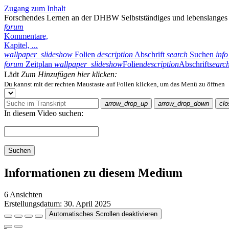
Zugang zum Inhalt
Forschendes Lernen an der DHBW Selbstständiges und lebenslanges 
forum
Kommentare,
Kapitel, ...
wallpaper_slideshow
Folien
description
Abschrift
search
Suchen
info
forum
Zeitplan
wallpaper_slideshow
Folien
description
Abschrift
searc
Lädt
Zum Hinzufügen hier klicken:
Du kannst mit der rechten Maustaste auf Folien klicken, um das Menü zu öffnen
arrow_drop_up
arrow_drop_down
clo
In diesem Video suchen:
Suchen
Informationen zu diesem Medium
6 Ansichten
Erstellungsdatum:
30. April 2025
Automatisches Scrollen deaktivieren