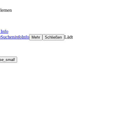
lernen
Info
h
Suchen
info
Info
Lädt
Mehr
Schließen
se_small