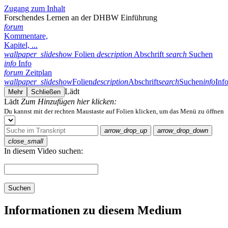
Zugang zum Inhalt
Forschendes Lernen an der DHBW Einführung
forum
Kommentare,
Kapitel, ...
wallpaper_slideshow
Folien
description
Abschrift
search
Suchen
info
Info
forum
Zeitplan
wallpaper_slideshow
Folien
description
Abschrift
search
Suchen
info
Inf
Lädt
Mehr
Schließen
Lädt
Zum Hinzufügen hier klicken:
Du kannst mit der rechten Maustaste auf Folien klicken, um das Menü zu öffnen
arrow_drop_up
arrow_drop_down
close_small
In diesem Video suchen:
Suchen
Informationen zu diesem Medium