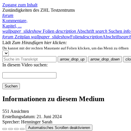
Zugang zum Inhalt
Zuständigkeiten des ZHL Testzentrums
forum
Kommentare,
Kapitel, ...
wallpaper_slideshow
Folien
description
Abschrift
search
Suchen
info
forum
Zeitplan
wallpaper_slideshow
Folien
description
Abschrift
searc
Lädt
Zum Hinzufügen hier klicken:
Du kannst mit der rechten Maustaste auf Folien klicken, um das Menü zu öffnen
arrow_drop_up
arrow_drop_down
clo
In diesem Video suchen:
Suchen
Informationen zu diesem Medium
551 Ansichten
Erstellungsdatum:
21. Juni 2024
Sprecher:
Henninger Sarah
Automatisches Scrollen deaktivieren