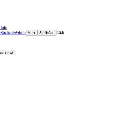
Info
h
Suchen
info
Info
Lädt
Mehr
Schließen
se_small