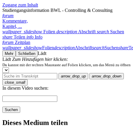
Zugang zum Inhalt
Studiengangsinformation BWL - Controlling & Consulting
forum
Kommentare,
Kapitel, ...
wallpaper_slideshow
Folien
description
Abschrift
search
Suchen
share
Teilen
info
Info
forum
Zeitplan
wallpaper_slideshow
Folien
description
Abschrift
search
Suchen
share
Te
Lädt
Mehr
Schließen
Lädt
Zum Hinzufügen hier klicken:
Du kannst mit der rechten Maustaste auf Folien klicken, um das Menü zu öffnen
arrow_drop_up
arrow_drop_down
close_small
In diesem Video suchen:
Suchen
Dieses Medium teilen